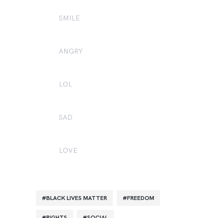
SMILE
2
ANGRY
1
LOL
0
SAD
0
LOVE
0
BLACK LIVES MATTER
FREEDOM
RIGHTS
SOCIAL